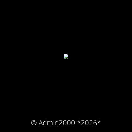
Planung & Beratung
Kontaktieren sie uns noch heute !
mailto.: office @ koeberl-klima.at
Phone.: +43 664 1809790
© Admin2000 *2026*