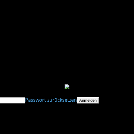
Langjähriger Erfahrung
Planung & Beratung
Kontaktieren sie uns noch heute !
mailto.: office @ koeberl-klima.at
Phone.: +43 664 1809790
Passwort zurücksetzen